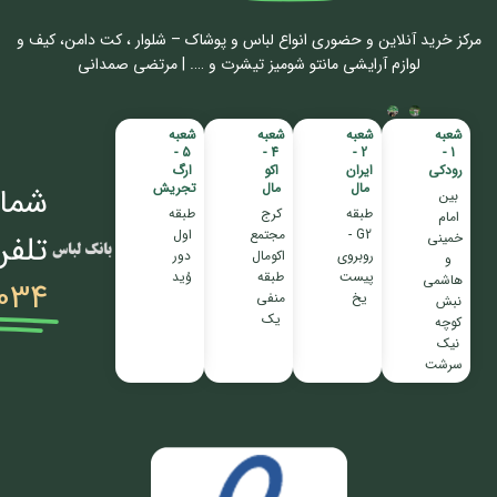
مرکز خرید آنلاین و حضوری انواع لباس‌ و پوشاک – شلوار ، کت دامن، کیف و
لوازم آرایشی مانتو شومیز تیشرت و …. | مرتضی صمدانی
شعبه
شعبه
شعبه
شعبه
5 -
4 -
2 -
1 -
رودکی
ایران
اکو
ارگ
مال
مال
تجریش
شمار
بین
طبقه
کرج
طبقه
امام
G2 -
مجتمع
اول
تلفن
خمینی
روبروی
اکومال
دور
و
پیست
طبقه
وُید
هاشمی
034
یخ
منفی
نبش
یک
کوچه
نیک
سرشت