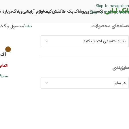
Skip to navigation
اکسسوری
پوشاک
پک ها
کفش
کیف
لوازم آرایشی
وبلاگ
درباره م
Skip to main content
دسته‌های محصولات
خانه
محصول رنگ
م
یک دسته‌بندی انتخاب کنید
آگ خ
اتمام
سایزبندی
9,000
هر سایز