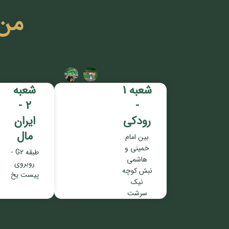
من
شعبه 1
شعبه
2 -
-
رودکی
ایران
مال
بین امام
خمینی و
طبقه G2 -
هاشمی
روبروی
نبش کوچه
پیست یخ
نیک
سرشت