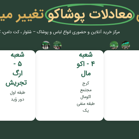
معادلات پوشاکو
تغییر می
مرکز خرید آنلاین و حضوری انواع لباس‌ و پوشاک – شلوار ، کت دامن، 
شعبه
شعبه
4 - اکو
5 -
مال
ارگ
تجریش
کرج
مجتمع
طبقه اول
اکومال
دور وُید
طبقه منفی
یک