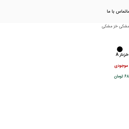
ا
تماس با ما
شکی خز مشکی
زدار A
 موجودی
68
تومان