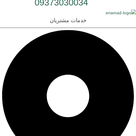
شماره تلفن:
09373030034
خدمات مشتریان