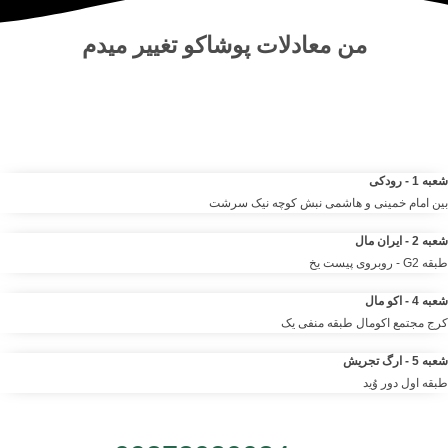
من
معادلات پوشاکو
تغییر میدم
مرکز خرید آنلاین و حضوری انواع لباس‌ و پوشاک – شلوار ، کت دامن،
کیف و لوازم آرایشی مانتو شومیز تیشرت و …. | مرتضی صمدانی
شعبه 1 - رودکی
بین امام خمینی و هاشمی نبش کوچه نیک سرشت
شعبه 2 - ایران مال
طبقه G2 - روبروی پیست یخ
شعبه 4 - اکو مال
کرج مجتمع اکومال طبقه منفی یک
شعبه 5 - ارگ تجریش
طبقه اول دور وُید