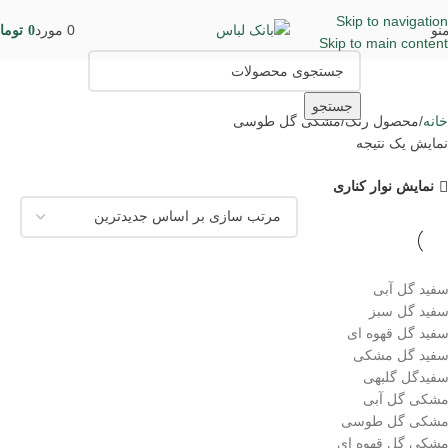
Skip to navigation
نو
0
مورد
0
توما
Skip to main content
جستجو
خانه
محصول رنگ
مشکی گل طوسی
نمایش یک نتیجه
نمایش نوار کناری
فید گل آبی
فید گل سبز
فید گل قهوه ای
فید گل مشکی
فیدگل گلبهی
شکی گل آبی
شکی گل طوسی
شکی گل قهوه ای