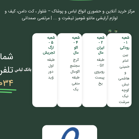
مرکز خرید آنلاین و حضوری انواع لباس‌ و پوشاک – شلوار ، کت دامن، کیف و
لوازم آرایشی مانتو شومیز تیشرت و …. | مرتضی صمدانی
شعبه
شعبه
شعبه
شعبه
5 -
4 -
2 -
1 -
رودکی
ایران
اکو
ارگ
مال
مال
تجریش
شمار
بین
طبقه
کرج
طبقه
امام
G2 -
مجتمع
اول
تلفن
خمینی
روبروی
اکومال
دور
و
پیست
طبقه
وُید
هاشمی
034
یخ
منفی
نبش
یک
کوچه
نیک
سرشت