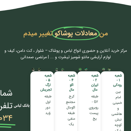
من
معادلات پوشاکو
تغییر میدم
مرکز خرید آنلاین و حضوری انواع لباس‌ و پوشاک – شلوار ، کت دامن، کیف و
لوازم آرایشی مانتو شومیز تیشرت و …. | مرتضی صمدانی
شعبه
شعبه
شعبه
شعبه
5 -
4 -
2 -
1 -
رودکی
ایران
اکو
ارگ
مال
مال
تجریش
شمار
بین
طبقه
کرج
طبقه
امام
G2 -
مجتمع
اول
تلفن
خمینی
روبروی
اکومال
دور
و
پیست
طبقه
وُید
هاشمی
034
یخ
منفی
نبش
یک
کوچه
نیک