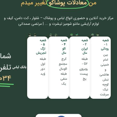
من
معادلات پوشاکو
تغییر میدم
مرکز خرید آنلاین و حضوری انواع لباس‌ و پوشاک – شلوار ، کت دامن، کیف و
لوازم آرایشی مانتو شومیز تیشرت و …. | مرتضی صمدانی
شعبه
شعبه
شعبه
شعبه
5 -
4 -
2 -
1 -
رودکی
ایران
اکو
ارگ
مال
مال
تجریش
شمار
بین
طبقه
کرج
طبقه
امام
G2 -
مجتمع
اول
تلفن
خمینی
روبروی
اکومال
دور
و
پیست
طبقه
وُید
هاشمی
034
یخ
منفی
نبش
یک
کوچه
نیک
سرشت