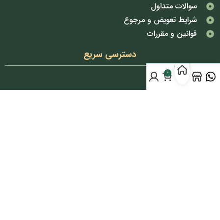
سوالات متداول
شرایط تعویض و مرجوع
قوانین و مقررات
دسترسی سریع
پوشاک بانوان
0
اکسسوری
کیف
کفش
آرایشی
پک ها
تخفیف خورده ها
شبکه های اجتماعی
اینستاگرام مرتضی صمدانی
اینستاگرام بانک لباس