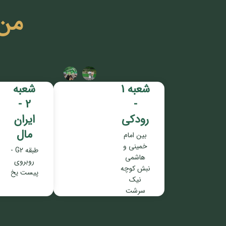
من
شعبه 1
شعبه
2 -
-
رودکی
ایران
مال
بین امام
خمینی و
طبقه G2 -
هاشمی
روبروی
نبش کوچه
پیست یخ
نیک
سرشت