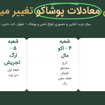
معادلات پوشاکو
تغییر می
مرکز خرید آنلاین و حضوری انواع لباس‌ و پوشاک – شلوار ، کت دامن، 
شعبه
شعبه
4 - اکو
5 -
مال
ارگ
تجریش
کرج
مجتمع
طبقه اول
اکومال
دور وُید
طبقه منفی
یک