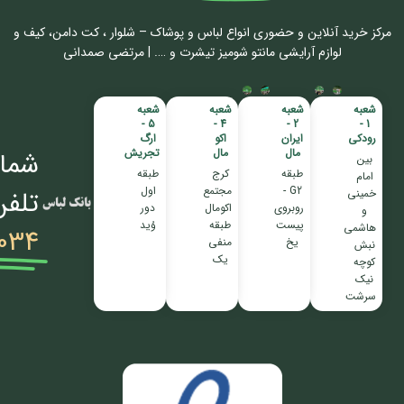
مرکز خرید آنلاین و حضوری انواع لباس‌ و پوشاک – شلوار ، کت دامن، کیف و
لوازم آرایشی مانتو شومیز تیشرت و …. | مرتضی صمدانی
شعبه
شعبه
شعبه
شعبه
5 -
4 -
2 -
1 -
رودکی
ایران
اکو
ارگ
مال
مال
تجریش
شمار
بین
طبقه
کرج
طبقه
امام
G2 -
مجتمع
اول
تلفن
خمینی
روبروی
اکومال
دور
و
پیست
طبقه
وُید
هاشمی
034
یخ
منفی
نبش
یک
کوچه
نیک
سرشت