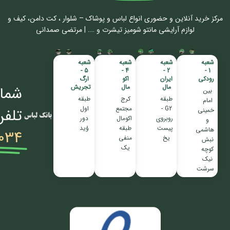
مرکز خرید آنلاین و حضوری انواع لباس‌ و پوشاک – شلوار ، کت دامن، کیف و
لوازم آرایشی مانتو شومیز تیشرت و …. | مرتضی صمدانی
شعبه
شعبه
شعبه
شعبه
5 -
4 -
2 -
1 -
رودکی
ایران
اکو
ارگ
مال
مال
تجریش
شمار
بین
طبقه
کرج
طبقه
امام
G2 -
مجتمع
اول
تلفن
خمینی
روبروی
اکومال
دور
و
پیست
طبقه
وُید
هاشمی
034
یخ
منفی
نبش
یک
کوچه
نیک
سرشت