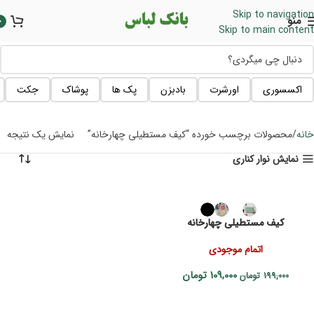
Skip to navigation
منو
0
Skip to main content
اکسسوری
اورشرت
بادبزن
پک ها
پوشاک
جکت
خانه
محصولات برچسب خورده “کیف مستطیلی چهارخانه”
نمایش یک نتیجه
نمایش نوار کناری
کیف مستطیلی چهارخانه
اتمام موجودی
109,000
تومان
199,000
تومان