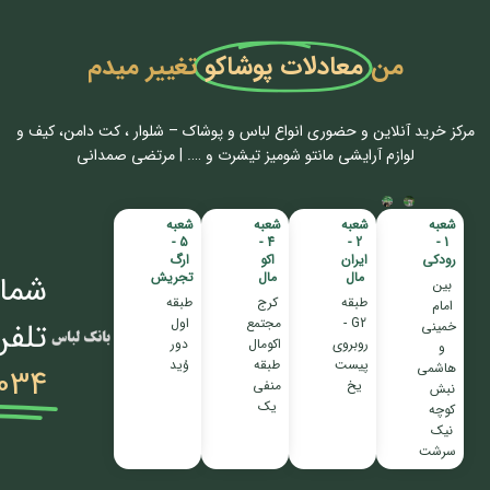
من
معادلات پوشاکو
تغییر میدم
مرکز خرید آنلاین و حضوری انواع لباس‌ و پوشاک – شلوار ، کت دامن، کیف و
لوازم آرایشی مانتو شومیز تیشرت و …. | مرتضی صمدانی
شعبه
شعبه
شعبه
شعبه
5 -
4 -
2 -
1 -
رودکی
ایران
اکو
ارگ
مال
مال
تجریش
شمار
بین
طبقه
کرج
طبقه
امام
G2 -
مجتمع
اول
تلفن
خمینی
روبروی
اکومال
دور
و
پیست
طبقه
وُید
هاشمی
034
یخ
منفی
نبش
یک
کوچه
نیک
سرشت