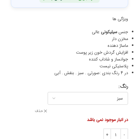
ویژگی ها
جنس
سیلیکونی
عالی
مخزن دار
ماساژ دهنده
افزایش گردش خون زیر پوست
جوانساز و شاداب کننده
پلاستیکی نیست
در 4 رنگ بندی :صورتی . سبز . بنفش . آبی
رنگ
حذف
در انبار موجود نمی باشد