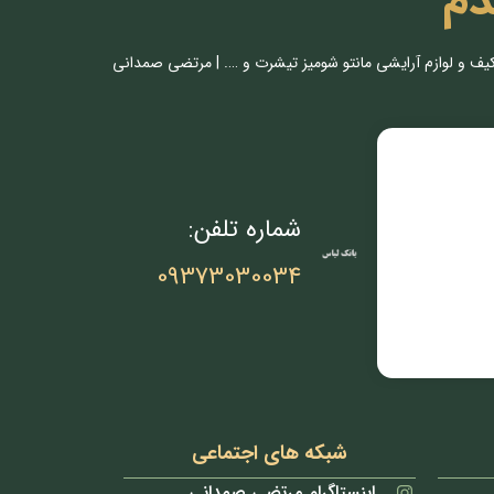
دم
کیف و لوازم آرایشی مانتو شومیز تیشرت و …. | مرتضی صمدانی
شماره تلفن:
09373030034
شبکه های اجتماعی
اینستاگرام مرتضی صمدانی