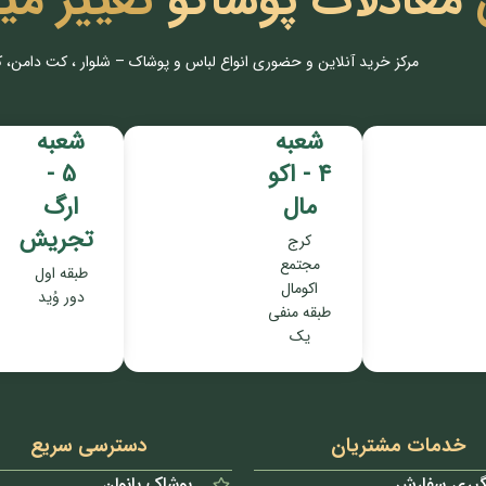
معادلات پوشاکو
تغییر می
مرکز خرید آنلاین و حضوری انواع لباس‌ و پوشاک – شلوار ، کت دامن، 
شعبه
شعبه
4 - اکو
5 -
مال
ارگ
تجریش
کرج
مجتمع
طبقه اول
اکومال
دور وُید
طبقه منفی
یک
خدمات مشتریان
دسترسی سریع
گیری سفارش
پوشاک بانوان