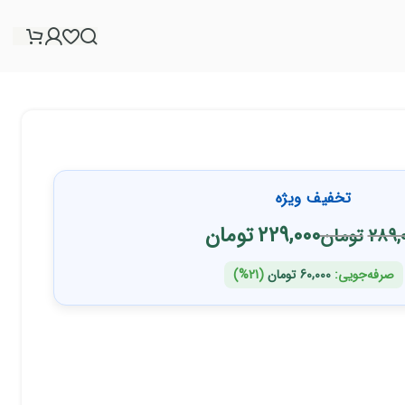
تخفیف ویژه
229,000
تومان
289,
تومان
صرفه‌جویی:
60,000
تومان
(21%)