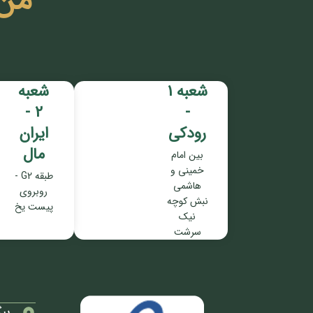
من
شعبه 1
شعبه
2 -
-
رودکی
ایران
مال
بین امام
خمینی و
طبقه G2 -
هاشمی
روبروی
نبش کوچه
پیست یخ
نیک
سرشت
پی