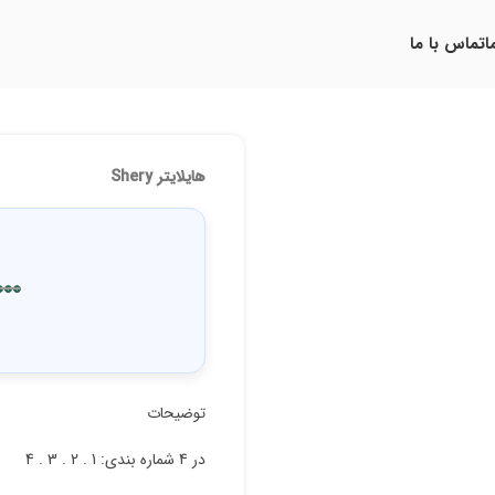
ا
تماس با ما
هایلایتر Shery
000
توضیحات
در 4 شماره بندی: 1 . 2 . 3 . 4