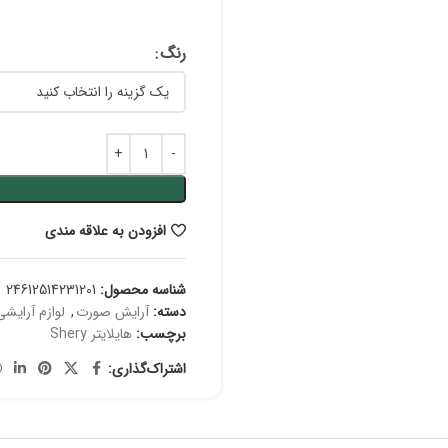
رنگ
افزودن به علاقه مندی
شناسه محصول:
24612514231201
دسته:
آرایش صورت
,
لوازم آرایشی
برچسب:
هایلایتر Shery
اشتراک‌گذاری: