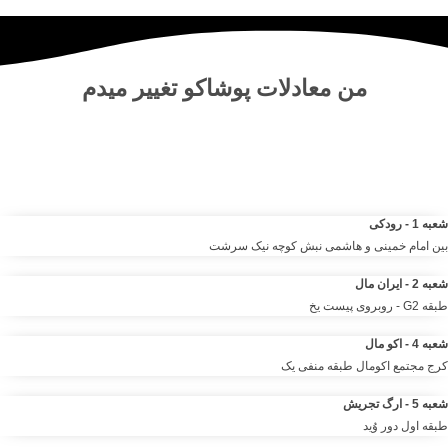
من
معادلات پوشاکو
تغییر میدم
مرکز خرید آنلاین و حضوری انواع لباس‌ و پوشاک – شلوار ، کت دامن،
کیف و لوازم آرایشی مانتو شومیز تیشرت و …. | مرتضی صمدانی
شعبه 1 - رودکی
بین امام خمینی و هاشمی نبش کوچه نیک سرشت
شعبه 2 - ایران مال
طبقه G2 - روبروی پیست یخ
شعبه 4 - اکو مال
کرج مجتمع اکومال طبقه منفی یک
شعبه 5 - ارگ تجریش
طبقه اول دور وُید