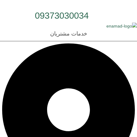
شماره تلفن:
09373030034
خدمات مشتریان