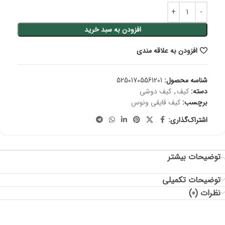
افزودن به سبد خرید
افزودن به علاقه مندی
شناسه محصول:
52501705561201
دسته:
کیف
,
کیف دوشی
برچسب:
کیف قایقی ونوس
اشتراک‌گذاری:
توضیحات بیشتر
توضیحات تکمیلی
نظرات (0)