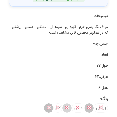
توضیحات
در 6 رنگ بندی :کرم . قهوه ای . سرمه ای . مشکی . عسلی . زرشکی
که در تصاویر محصول قابل مشاهده است
جنس:چرم
ابعاد
طول:22
عرض:42
عمق:16
رنگ
✕
✕
✕
✕
✕
✕
زرشکی
عسلی
کرم