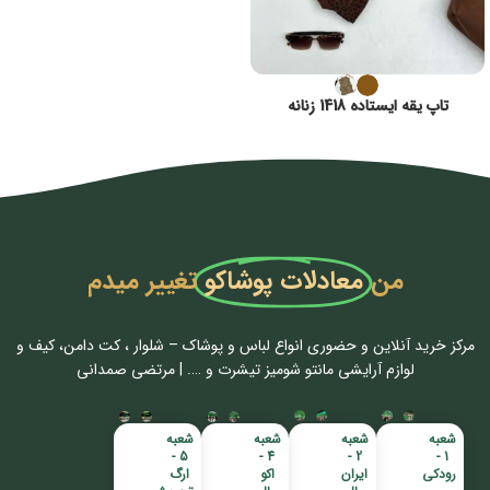
تاپ یقه ایستاده 1418 زنانه
من
معادلات پوشاکو
تغییر میدم
مرکز خرید آنلاین و حضوری انواع لباس‌ و پوشاک – شلوار ، کت دامن، کیف و
لوازم آرایشی مانتو شومیز تیشرت و …. | مرتضی صمدانی
شعبه
شعبه
شعبه
شعبه
5 -
4 -
2 -
1 -
رودکی
ایران
اکو
ارگ