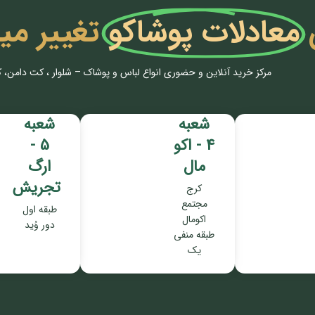
معادلات پوشاکو
تغییر می
مرکز خرید آنلاین و حضوری انواع لباس‌ و پوشاک – شلوار ، کت دامن، 
شعبه
شعبه
4 - اکو
5 -
مال
ارگ
تجریش
کرج
مجتمع
طبقه اول
اکومال
دور وُید
طبقه منفی
یک