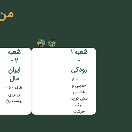
من
شعبه 1
شعبه
2 -
-
رودکی
ایران
مال
بین امام
خمینی و
طبقه G2 -
هاشمی
روبروی
نبش کوچه
پیست یخ
نیک
سرشت