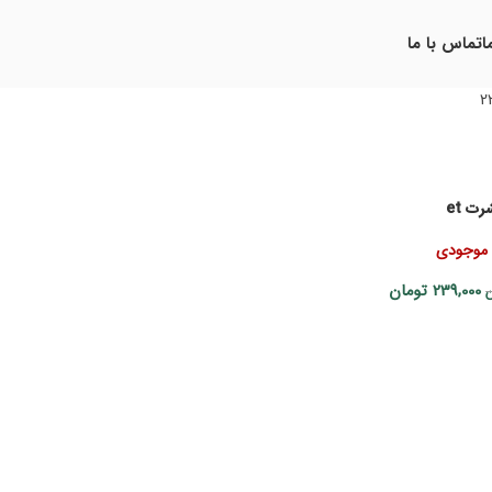
ا
تماس با ما
2
ت et
 موجودی
239,000
تومان
ن