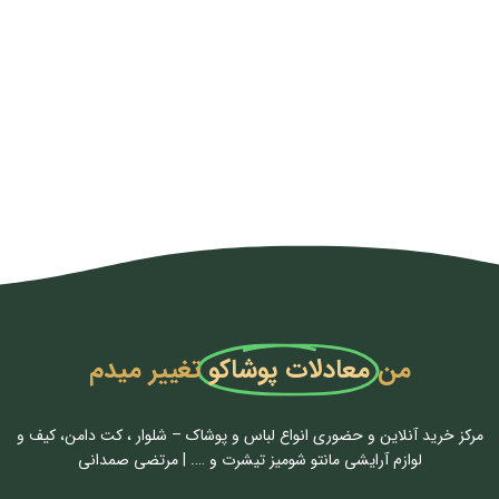
من
معادلات پوشاکو
تغییر میدم
مرکز خرید آنلاین و حضوری انواع لباس‌ و پوشاک – شلوار ، کت دامن، کیف و
لوازم آرایشی مانتو شومیز تیشرت و …. | مرتضی صمدانی