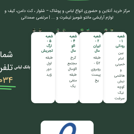
مرکز خرید آنلاین و حضوری انواع لباس‌ و پوشاک – شلوار ، کت دامن، کیف و
لوازم آرایشی مانتو شومیز تیشرت و …. | مرتضی صمدانی
شعبه
شعبه
شعبه
شعبه
5 -
4 -
2 -
1 -
رودکی
ایران
اکو
ارگ
مال
مال
تجریش
شمار
بین
طبقه
کرج
طبقه
امام
G2 -
مجتمع
اول
تلفن
خمینی
روبروی
اکومال
دور
و
پیست
طبقه
وُید
هاشمی
034
یخ
منفی
نبش
یک
کوچه
نیک
سرشت