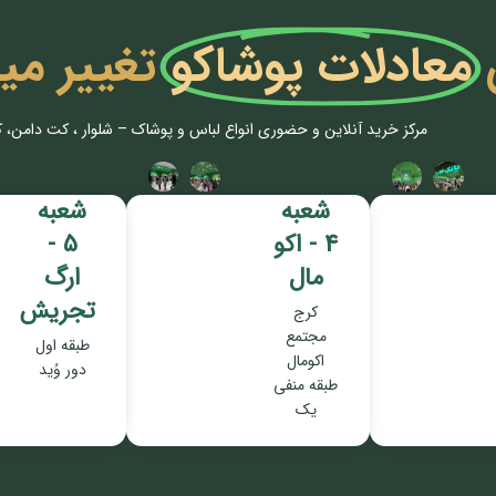
معادلات پوشاکو
تغییر می
مرکز خرید آنلاین و حضوری انواع لباس‌ و پوشاک – شلوار ، کت دامن، 
شعبه
شعبه
4 - اکو
5 -
مال
ارگ
تجریش
کرج
مجتمع
طبقه اول
اکومال
دور وُید
طبقه منفی
یک