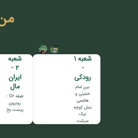
من
شعبه 1
شعبه
2 -
-
رودکی
ایران
مال
بین امام
خمینی و
طبقه G2 -
هاشمی
روبروی
نبش کوچه
پیست یخ
نیک
سرشت