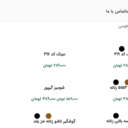
ا
تماس با ما
وسی
د 319
عینک کد 317
28
تومان
289,000
تومان
ه
شومیز گیپور
38
تومان
489,000
تومان
589,000
تومان
ه بالنی زنانه
گوشگیر تاشو زنانه خز بلند