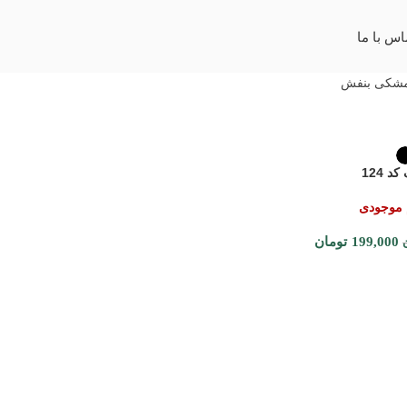
اس با ما
شکی بنفش
د 124
 موجودی
199,000
تومان