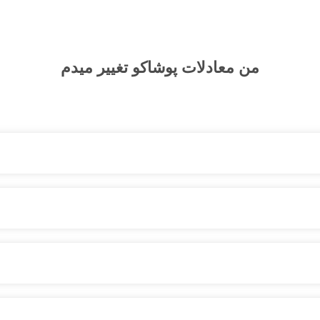
من
معادلات پوشاکو
تغییر میدم
نواع لباس‌ و پوشاک – شلوار ، کت دامن، کیف و لوازم آرایشی مانتو شومیز 