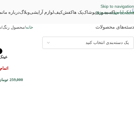
Skip to navigation
اکسسوری
پوشاک
پک ها
کفش
کیف
لوازم آرایشی
وبلاگ
درباره ما
تم
Skip to main content
دسته‌های محصولات
خانه
محصول رنگ
م
عینک ک
اتمام
259,000
تومان