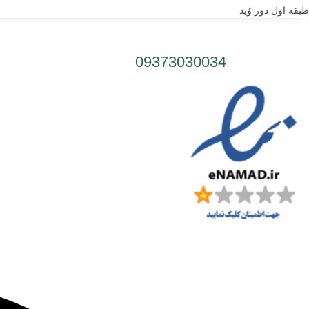
طبقه اول دور وُید
شماره تلفن:
09373030034