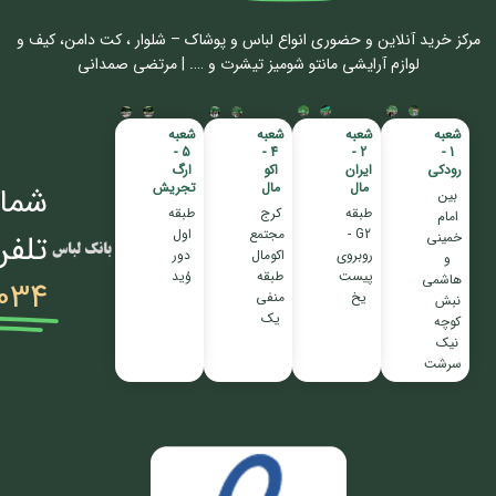
مرکز خرید آنلاین و حضوری انواع لباس‌ و پوشاک – شلوار ، کت دامن، کیف و
لوازم آرایشی مانتو شومیز تیشرت و …. | مرتضی صمدانی
شعبه
شعبه
شعبه
شعبه
5 -
4 -
2 -
1 -
رودکی
ایران
اکو
ارگ
مال
مال
تجریش
شمار
بین
طبقه
کرج
طبقه
امام
G2 -
مجتمع
اول
تلفن
خمینی
روبروی
اکومال
دور
و
پیست
طبقه
وُید
هاشمی
034
یخ
منفی
نبش
یک
کوچه
نیک
سرشت