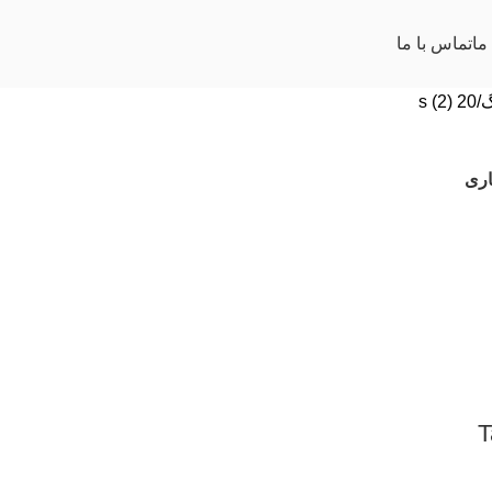
ما
تماس با ما
گ
20 s (2)
اری