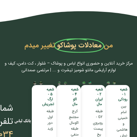
من
معادلات پوشاکو
تغییر میدم
مرکز خرید آنلاین و حضوری انواع لباس‌ و پوشاک – شلوار ، کت دامن، کیف و
لوازم آرایشی مانتو شومیز تیشرت و …. | مرتضی صمدانی
شعبه
شعبه
شعبه
شعبه
5 -
4 -
2 -
1 -
رودکی
ایران
اکو
ارگ
مال
مال
تجریش
شمار
بین
طبقه
کرج
طبقه
امام
G2 -
مجتمع
اول
تلفن
خمینی
روبروی
اکومال
دور
و
پیست
طبقه
وُید
هاشمی
034
یخ
منفی
نبش