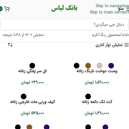
Skip to navigation
منو
0
Skip to main content
خانه
محصول رنگ
کرم
نمایش 1–12 از 1068 نتیجه
نمایش نوار کناری
وست دوخت نارنگ زنانه
تل سر پلنگی زنانه
1,590,000
تومان
249,000
تومان
کت تک دکمه زنانه
کیف ورنی مات خارجی زنانه
1,490,000
تومان
545,000
تومان