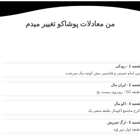
من
معادلات پوشاکو
تغییر میدم
مرکز خرید آنلاین و حضوری انواع لباس‌ و پوشاک – شلوار ، کت دامن،
کیف و لوازم آرایشی مانتو شومیز تیشرت و …. | مرتضی صمدانی
شعبه 1 - رودکی
بین امام خمینی و هاشمی نبش کوچه نیک سرشت
شعبه 2 - ایران مال
طبقه G2 - روبروی پیست یخ
شعبه 4 - اکو مال
کرج مجتمع اکومال طبقه منفی یک
شعبه 5 - ارگ تجریش
طبقه اول دور وُید