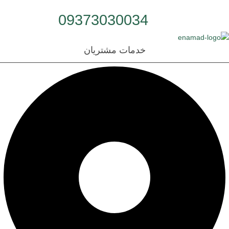
شماره تلفن:
09373030034
خدمات مشتریان