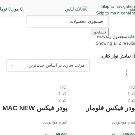
Skip to navigation
نو
0
مورد
0
توما
Skip to main content
جستجو
خانه
محصول رنگ
HD
Showing all 2 results
نمایش نوار کناری
HD
H
د 1
کد 1
د 2
کد 2
ودر فیکس فلومار
پودر فیکس MAC NEW
تمام موجودی
اتمام موجودی
109,00
تومان
99,000
تومان