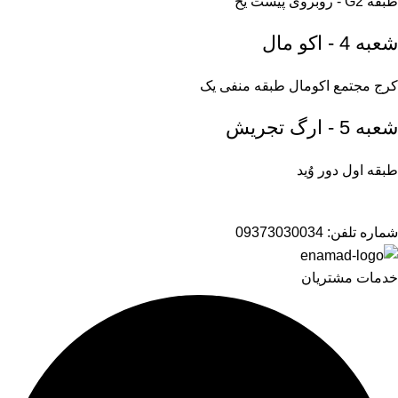
طبقه G2 - روبروی پیست یخ
شعبه 4 - اکو مال
کرج مجتمع اکومال طبقه منفی یک
شعبه 5 - ارگ تجریش
طبقه اول دور وُید
شماره تلفن:
09373030034
خدمات مشتریان