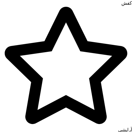
کفش
آرایشی