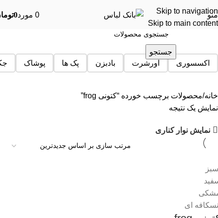
Skip to navigation
منو
0
مورد
0
توما
Skip to main content
جستجو
اکسسوری
اورشرت
بادبزن
پک ها
پوشاک
جک
خانه
محصولات برچسب خورده “کتونی frog”
نمایش یک نتیجه
نمایش نوار کناری
بز
فید
شکی
سکافه ای