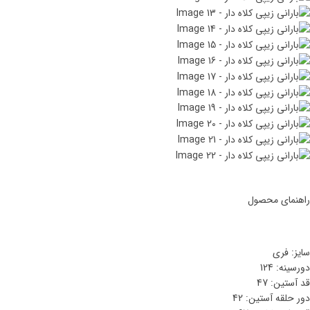
راهنمای محصول
سایز: فری
دورسینه: 124
قد آستین: 47
دور حلقه آستین: 42