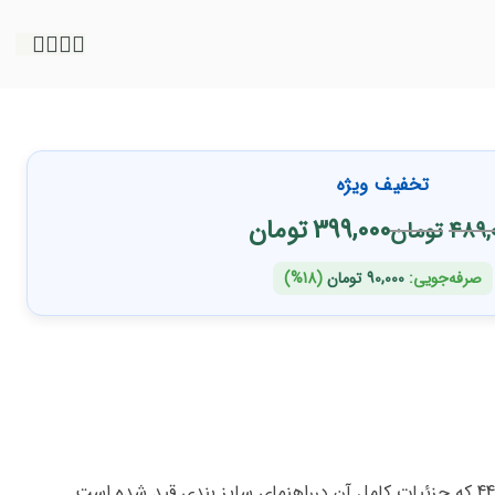
تخفیف ویژه
399,000
تومان
489,
تومان
صرفه‌جویی:
90,000
تومان
(18%)