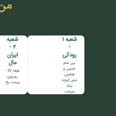
من
شعبه 1
شعبه
2 -
-
رودکی
ایران
مال
بین امام
خمینی و
طبقه G2 -
هاشمی
روبروی
نبش کوچه
پیست یخ
نیک
سرشت