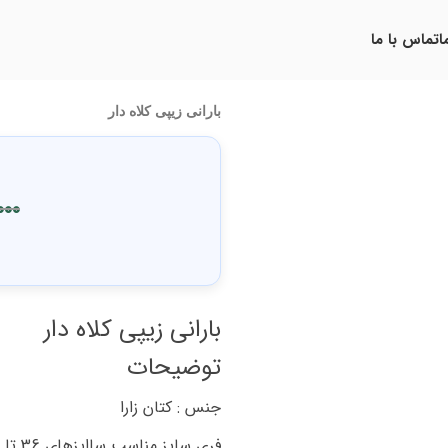
ا
تماس با ما
بارانی زیپی کلاه دار
000
بارانی زیپی کلاه دار
توضیحات
جنس : کتان زارا
فری سایز مناسب ساایزهای 36 تا 44 که جزئیات کامل آن درراهنمای سایز بندی قید شده است