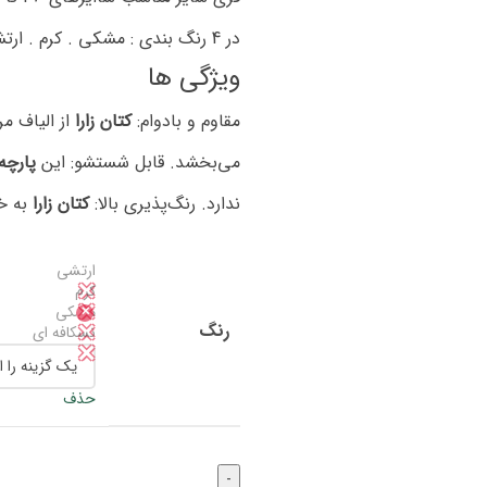
در 4 رنگ بندی : مشکی . کرم . ارتشی . نسکافه ای که در تصاویر محصول قابل مشاهده است
ویژگی ها
مقاوم و بادوام:
کتان زارا
از الیاف م
می‌بخشد. قابل شستشو: این
پارچه
ندارد. رنگ‌پذیری بالا:
کتان زارا
به خو
ارتشی
✕
کرم
✕
مشکی
✕
رنگ
نسکافه ای
✕
حذف