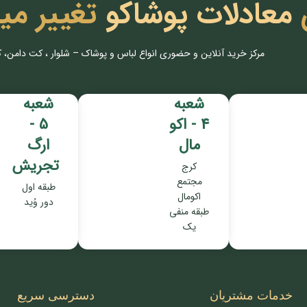
معادلات پوشاکو
تغییر می
مرکز خرید آنلاین و حضوری انواع لباس‌ و پوشاک – شلوار ، کت دامن، 
شعبه
شعبه
4 - اکو
5 -
مال
ارگ
تجریش
کرج
مجتمع
طبقه اول
اکومال
دور وُید
طبقه منفی
یک
خدمات مشتریان
دسترسی سریع