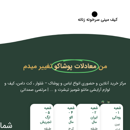
کیف مینی سرخونه زنانه
من
معادلات پوشاکو
تغییر میدم
مرکز خرید آنلاین و حضوری انواع لباس‌ و پوشاک – شلوار ، کت دامن، کیف و
لوازم آرایشی مانتو شومیز تیشرت و …. | مرتضی صمدانی
شعبه
شعبه
شعبه
شعبه
5 -
4 -
2 -
1 -
رودکی
ایران
اکو
ارگ
مال
مال
تجریش
شمار
بین
طبقه
کرج
طبقه
امام