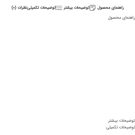
راهنمای محصول
توضیحات بیشتر
توضیحات تکمیلی
نظرات (0)
راهنمای محصول
سایز: فری
دورسینه: 170
قد آستین: 60
دور حلقه آستین: 54
قد جلوی لباس: 115
قد پشت لباس: 115
توضیحات بیشتر
توضیحات تکمیلی