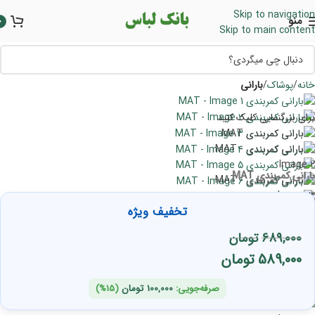
Skip to navigation
منو
0
Skip to main content
خانه
پوشاک
بارانی
برای بزرگنمایی کلیک کنید
بارانی کمربندی MAT
تخفیف ویژه
689,000
تومان
589,000
تومان
صرفه‌جویی:
100,000
تومان
(15%)