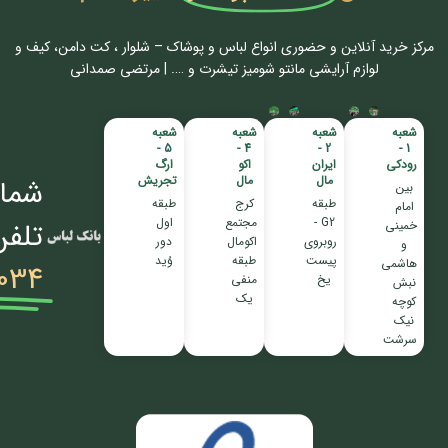
مرکز خرید آنلاین و حضوری انواع لباس‌ و پوشاک – شلوار ، کت دامن، کیف و
لوازم آرایشی مانتو شومیز تیشرت و …. | مرتضی صمدانی
شعبه
شعبه
شعبه
شعبه
5 -
4 -
2 -
1 -
رودکی
ایران
اکو
ارگ
مال
مال
تجریش
شمار
بین
طبقه
کرج
طبقه
امام
G2 -
مجتمع
اول
تلفن
خمینی
روبروی
اکومال
دور
و
پیست
طبقه
وُید
هاشمی
034
یخ
منفی
نبش
یک
کوچه
نیک
سرشت