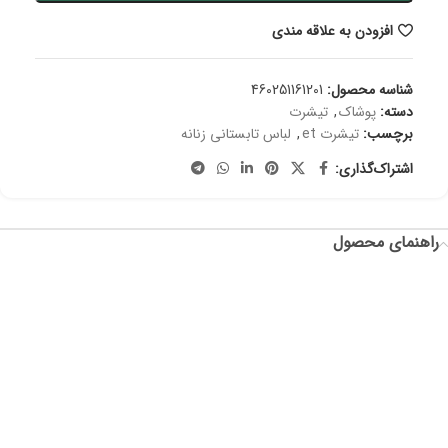
افزودن به علاقه مندی
شناسه محصول:
460251161201
دسته:
پوشاک
,
تیشرت
برچسب:
تیشرت et
,
لباس تابستانی زنانه
اشتراک‌گذاری:
راهنمای محصول
سایز: 8
دورسینه: 100
قد آستین: 15
دور حلقه آستین: 36