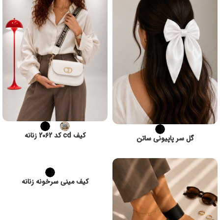
کیف cd کد 2062 زنانه
گل سر پاپیونی ساتن
کیف مینی سرخونه زنانه