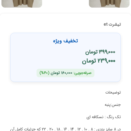
تیشرت et
تخفیف ویژه
399,000
تومان
239,000
تومان
صرفه‌جویی:
160,000
تومان
(40%)
توضیحات
جنس:پنبه
تک رنگ : نسکافه ای
در 8 سایز بندی : 8 . 10 . 12 . 14 . 16 . 18 . 20 . 22 که جزئیات کامل آن