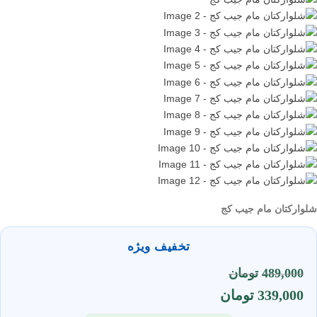
شلوارکتان مام جیب کج
تخفیف ویژه
489,000
تومان
339,000
تومان