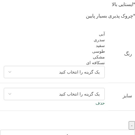
*ایستایی بالا
*چروک پذیری بسیار پایین
آبی
سدری
سفید
طوسی
رنگ
مشکی
نسکافه ای
سایز
حذف