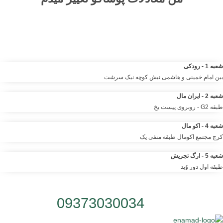
مرکز خرید آنلاین و حضوری انواع لباس‌ و پوشاک – شلوار ، کت دامن،
کیف و لوازم آرایشی مانتو شومیز تیشرت و …. | مرتضی صمدانی
شعبه 1 - رودکی
بین امام خمینی و هاشمی نبش کوچه نیک سرشت
شعبه 2 - ایران مال
طبقه G2 - روبروی پیست یخ
شعبه 4 - اکو مال
کرج مجتمع اکومال طبقه منفی یک
شعبه 5 - ارگ تجریش
طبقه اول دور وُید
شماره تلفن:
09373030034