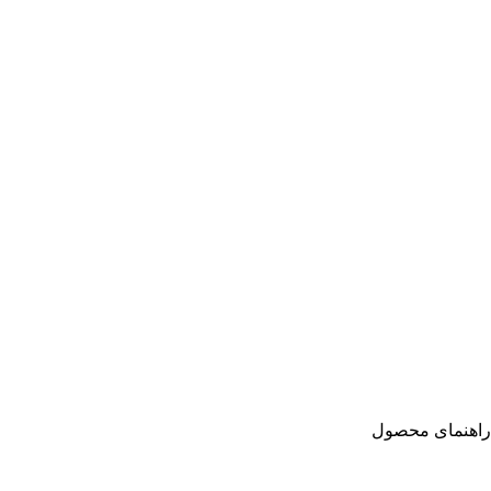
راهنمای محصول
سایز: 33
دور کمر در حالت عادی: 50