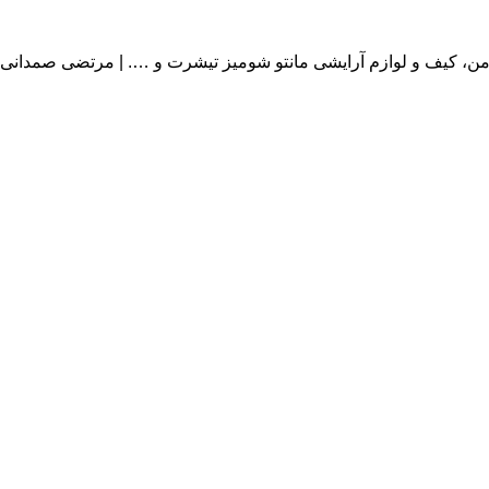
دامن، کیف و لوازم آرایشی مانتو شومیز تیشرت و …. | مرتضی صمدانی