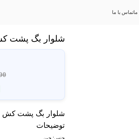
ما
تماس با ما
شلوار بگ پشت ک
00
شلوار بگ پشت کش
توضیحات
جنس: جین