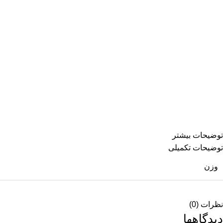
دور ران: 50
سایز: 31
دور کمر در حالت عادی: 32
دور کمر در حالت کش: 41
دور باسن: 100
فاق شلوار: 27
قد شلوار: 95
دور ران: 48
سایز های بیشتر
توضیحات بیشتر
توضیحات تکمیلی
وزن
نظرات (0)
دیدگاهها