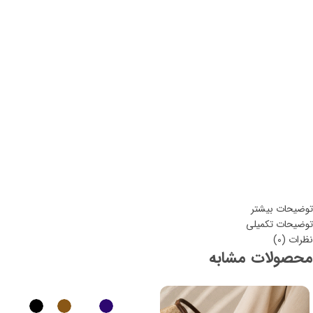
دورسینه: 128
قد آستین: 53
دور حلقه آستین: 46
قد جلوی لباس: 63
قد پشت لباس: 66
توضیحات بیشتر
توضیحات تکمیلی
نظرات (0)
محصولات مشابه