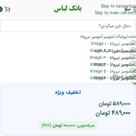
Skip to navigation
منو
0
Skip to main content
خانه
پوشاک
شومیز
شومیز نیروانا
برای بزرگنمایی کلیک کنید
شومیز نیروانا
تخفیف ویژه
589,000
تومان
489,000
تومان
صرفه‌جویی:
100,000
تومان
(17%)