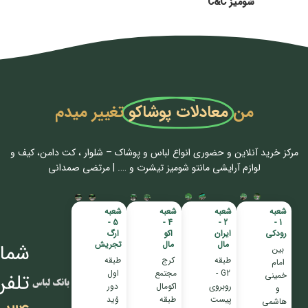
شومیز C&C
من
معادلات پوشاکو
تغییر میدم
مرکز خرید آنلاین و حضوری انواع لباس‌ و پوشاک – شلوار ، کت دامن، کیف و
لوازم آرایشی مانتو شومیز تیشرت و …. | مرتضی صمدانی
شعبه
شعبه
شعبه
شعبه
5 -
4 -
2 -
1 -
رودکی
ایران
اکو
ارگ
مال
مال
تجریش
شمار
بین
طبقه
کرج
طبقه
امام
G2 -
مجتمع
اول
تلفن
خمینی
روبروی
اکومال
دور
و
پیست
طبقه
وُید
هاشمی