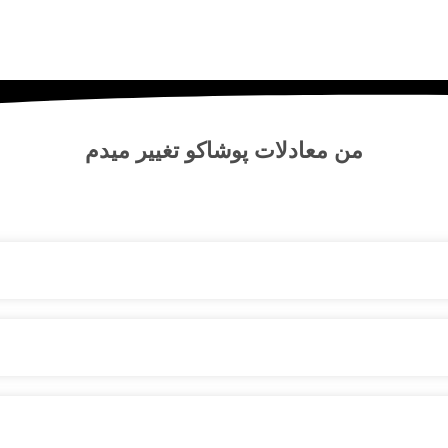
من
معادلات پوشاکو
تغییر میدم
نواع لباس‌ و پوشاک – شلوار ، کت دامن، کیف و لوازم آرایشی مانتو شومیز 