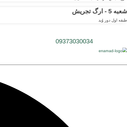
شعبه 5 - ارگ تجریش
طبقه اول دور وُید
شماره تلفن:
09373030034