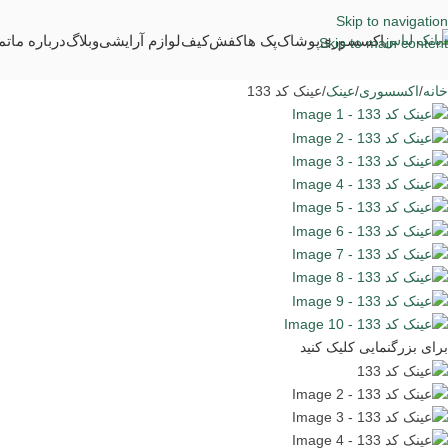
Skip to navigation
اکسسوری
پوشاک
پک ها
کفش
کیف
لوازم آرایشی
وبلاگ
درباره ما
تم
Skip to main content
خانه
اکسسوری
عینک
عینک کد 133
برای بزرگنمایی کلیک کنید