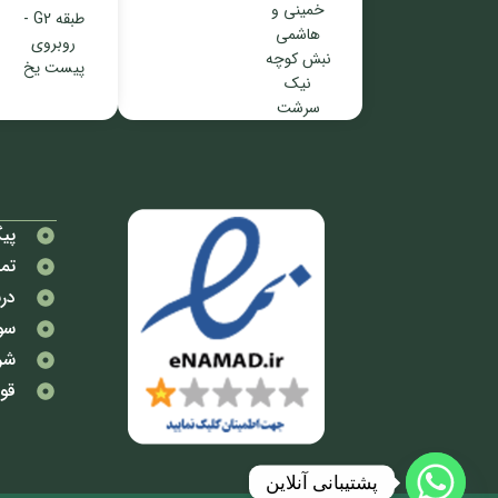
خمینی و
طبقه G2 -
هاشمی
روبروی
نبش کوچه
پیست یخ
نیک
سرشت
پی
تما
درب
سو
شر
قوا
پشتیبانی آنلاین