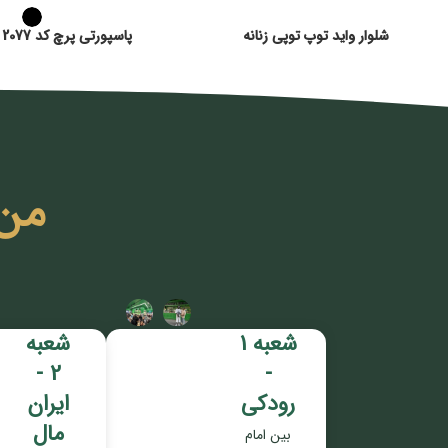
شلوار واید توپ توپی زنانه
پاسپورتی پرچ کد 2077 زنانه
من
شعبه 1
شعبه
2 -
-
رودکی
ایران
مال
بین امام