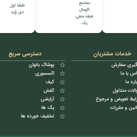
مجتمع
طبقه اول
اکومال
دور وُید
طبقه منفی
یک
خدمات مشتریان
دسترسی سریع
گیری سفارش
پوشاک بانوان
س با ما
اکسسوری
اره ما
کیف
الات متداول
کفش
ایط تعویض و مرجوع
آرایشی
نین و مقررات
پک ها
تخفیف خورده ها