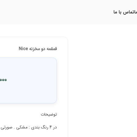
ا
تماس با ما
قمقمه دو مخزنه Nice
000
توضیحات
در 4 رنگ بندی : مشکی . صورتی . سفید . ابی