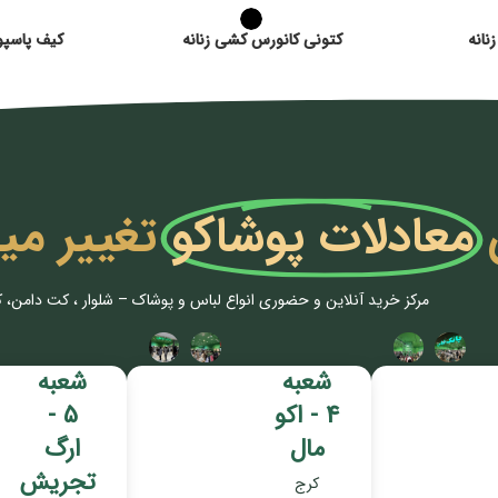
کتونی کانورس کشی زنانه
کیف پاسپورتی
معادلات پوشاکو
تغییر می
مرکز خرید آنلاین و حضوری انواع لباس‌ و پوشاک – شلوار ، کت دامن، 
شعبه
شعبه
4 - اکو
5 -
مال
ارگ
تجریش
کرج