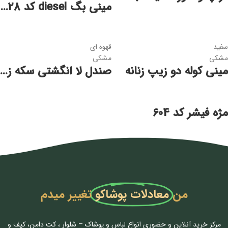
مینی بگ diesel کد 2028
سفید
قهوه ای
مشکی
مشکی
مینی کوله دو زیپ زنانه
صندل لا انگشتی سکه زنانه
مژه فیشر کد 604
من
معادلات پوشاکو
تغییر میدم
مرکز خرید آنلاین و حضوری انواع لباس‌ و پوشاک – شلوار ، کت دامن، کیف و