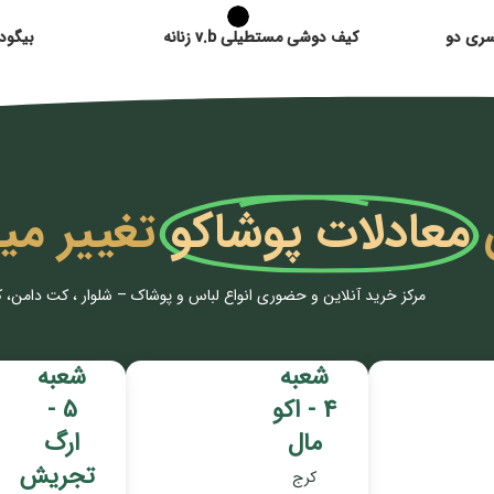
سری دو
کیف دوشی مستطیلی v.b زنانه
بیگود
معادلات پوشاکو
تغییر می
مرکز خرید آنلاین و حضوری انواع لباس‌ و پوشاک – شلوار ، کت دامن، 
شعبه
شعبه
4 - اکو
5 -
مال
ارگ
تجریش
کرج