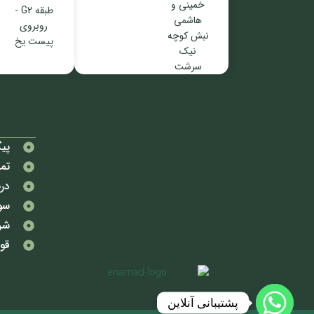
خمینی و
طبقه G2 -
هاشمی
روبروی
نبش کوچه
پیست یخ
نیک
سرشت
پی
تما
درب
سو
شر
قوا
پشتیبانی آنلاین