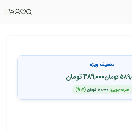
تخفیف ویژه
489,000
تومان
589,
تومان
صرفه‌جویی:
100,000
تومان
(17%)