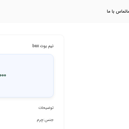
ا
تماس با ما
نیم بوت bax
000
توضیحات
جنس:چرم