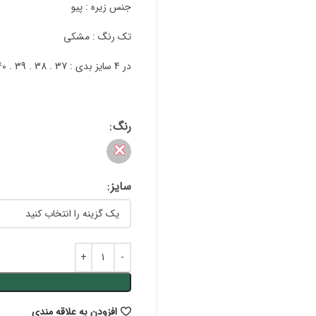
جنس زیره : پیو
تک رنگ : مشکی
در 4 سایز بدی : 37 . 38 . 39 . 40
رنگ
✕
سایز
افزودن به علاقه مندی