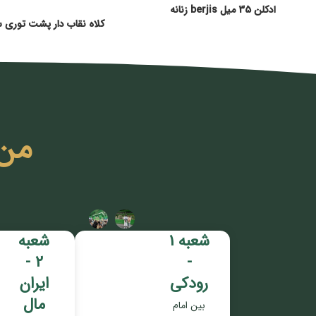
ادکلن 35 میل berjis زنانه
کلاه نقاب دار پشت توری 
من
شعبه 1
شعبه
2 -
-
رودکی
ایران
مال
بین امام