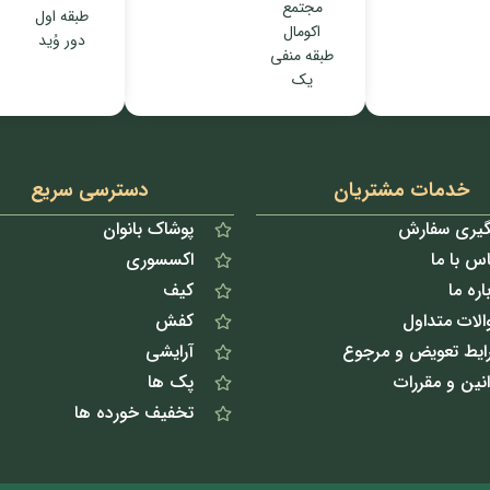
مجتمع
طبقه اول
اکومال
دور وُید
طبقه منفی
یک
خدمات مشتریان
دسترسی سریع
گیری سفارش
پوشاک بانوان
س با ما
اکسسوری
اره ما
کیف
الات متداول
کفش
ایط تعویض و مرجوع
آرایشی
نین و مقررات
پک ها
تخفیف خورده ها