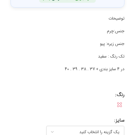
توضیحات
جنس:چرم
جنس زیره: پیو
تک رنگ : سفید
در 4 سایز بندی » 37 . 38 . 39 . 40
رنگ
✕
سایز