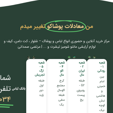
من
معادلات پوشاکو
تغییر میدم
مرکز خرید آنلاین و حضوری انواع لباس‌ و پوشاک – شلوار ، کت دامن، کیف و
لوازم آرایشی مانتو شومیز تیشرت و …. | مرتضی صمدانی
شعبه
شعبه
شعبه
شعبه
5 -
4 -
2 -
1 -
رودکی
ایران
اکو
ارگ
مال
مال
تجریش
شمار
بین
طبقه
کرج
طبقه
امام
G2 -
مجتمع
اول
تلفن
خمینی
روبروی
اکومال
دور
و
پیست
طبقه
وُید
هاشمی
034
یخ
منفی
نبش
یک
کوچه
نیک