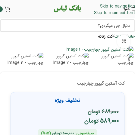
Skip to navigation
منو
0
Skip to main content
خانه
پوشاک
کت زنانه
برای بزرگنمایی کلیک کنید
کت آستین گیپور چهارجیب
تخفیف ویژه
689,000
تومان
589,000
تومان
صرفه‌جویی:
100,000
تومان
(15%)