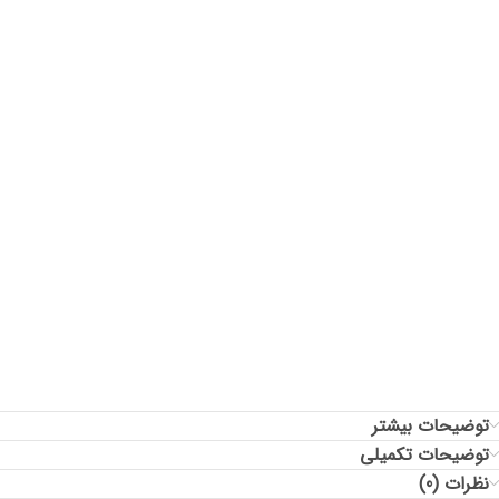
سایز: فری
دورسینه: 108
قد آستین: 72
دور حلقه آستین: 48
قد جلوی لباس: 60
قد پشت لباس: 60
توضیحات بیشتر
توضیحات تکمیلی
نظرات (0)