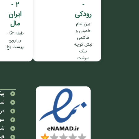
2 -
-
رودکی
ایران
مال
بین امام
خمینی و
طبقه G2 -
هاشمی
روبروی
نبش کوچه
پیست یخ
نیک
سرشت
پی
تما
درب
سو
شر
قوا