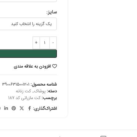
سایز
افزودن به علاقه مندی
شناسه محصول:
39006315001201
دسته:
پوشاک
,
کت زنانه
برچسب:
کت مازراتی کد 187
اشتراک‌گذاری: