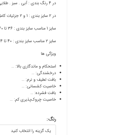
در 4 رنگ بندی : آبی . سبز . طلایی .نسکافه ای
در 2 سایز بندی : 1 و 2 جزئیات کامل آن درراهنمای سایز بندی قید شده است
سایز 1 مناسب سایز بندی : 36 تا 40
سایز 2 مناسب سایز بندی : 40 تا 44
ویژگی ها
استحکام و ماندگاری بالا:
…
درخشندگی:
…
بافت لطیف و نرم:
…
خاصیت کشسانی:
…
بافت فشرده:
…
خاصیت چروک‌پذیری کم:
…
رنگ