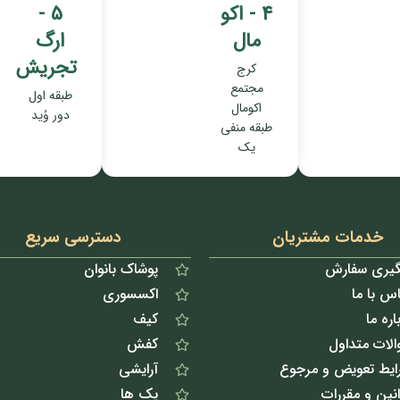
4 - اکو
5 -
مال
ارگ
تجریش
کرج
مجتمع
طبقه اول
اکومال
دور وُید
طبقه منفی
یک
خدمات مشتریان
دسترسی سریع
گیری سفارش
پوشاک بانوان
س با ما
اکسسوری
اره ما
کیف
الات متداول
کفش
ایط تعویض و مرجوع
آرایشی
نین و مقررات
پک ها