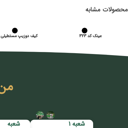
محصولات مشابه
عینک کد 323
کیف دوزیپ مستطیلی زن
من
شعبه 1
شعبه