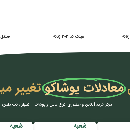
انه
عینک کد 303 زنانه
صندل توری 
معادلات پوشاکو
تغییر می
مرکز خرید آنلاین و حضوری انواع لباس‌ و پوشاک – شلوار ، کت دامن، 
شعبه
شعبه