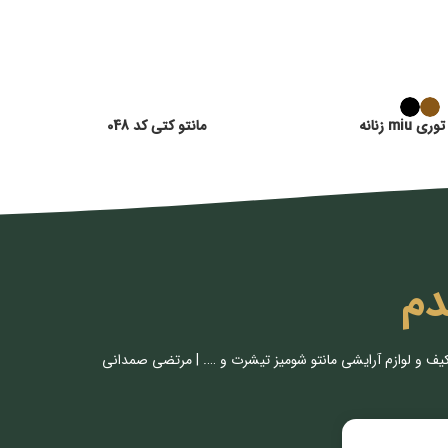
miu زنانه
مانتو کتی کد 048
دم
کیف و لوازم آرایشی مانتو شومیز تیشرت و …. | مرتضی صمدانی