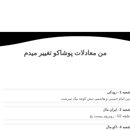
من
معادلات پوشاکو
تغییر میدم
مرکز خرید آنلاین و حضوری انواع لباس‌ و پوشاک – شلوار ، کت دامن،
کیف و لوازم آرایشی مانتو شومیز تیشرت و …. | مرتضی صمدانی
شعبه 1 - رودکی
بین امام خمینی و هاشمی نبش کوچه نیک سرشت
شعبه 2 - ایران مال
طبقه G2 - روبروی پیست یخ
شعبه 4 - اکو مال