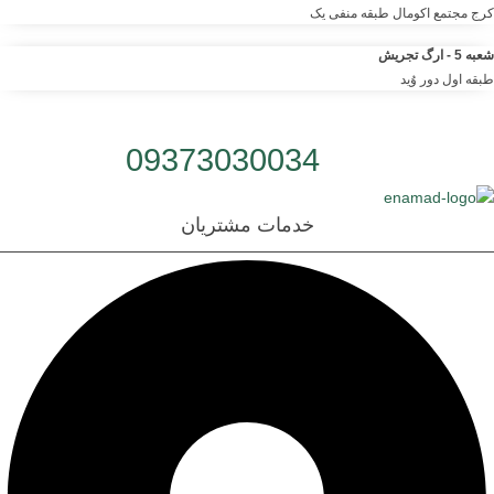
کرج مجتمع اکومال طبقه منفی یک
شعبه 5 - ارگ تجریش
طبقه اول دور وُید
شماره تلفن:
09373030034
خدمات مشتریان