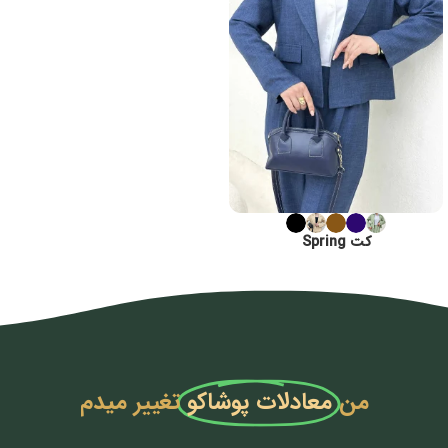
کت Spring
من
معادلات پوشاکو
تغییر میدم