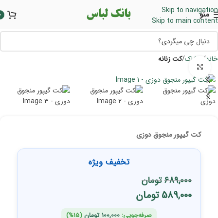
Skip to navigation
منو
0
Skip to main content
خانه
پوشاک
کت زنانه
برای بزرگنمایی کلیک کنید
کت گیپور منجوق دوزی
تخفیف ویژه
689,000
تومان
589,000
تومان
صرفه‌جویی:
100,000
تومان
(15%)