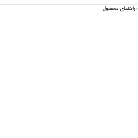
راهنمای محصول
سایز: فری
دورسینه: 110
قد آستین: 72
دور حلقه آستین: 50
قد جلوی لباس: 58
قد پشت لباس: 58