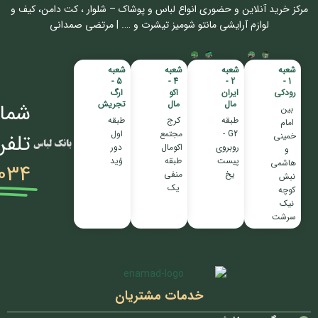
مرکز خرید آنلاین و حضوری انواع لباس‌ و پوشاک – شلوار ، کت دامن، کیف و
لوازم آرایشی مانتو شومیز تیشرت و …. | مرتضی صمدانی
شعبه
شعبه
شعبه
شعبه
5 -
4 -
2 -
1 -
رودکی
ایران
اکو
ارگ
مال
مال
تجریش
شمار
بین
طبقه
کرج
طبقه
امام
G2 -
مجتمع
اول
تلفن
خمینی
روبروی
اکومال
دور
و
پیست
طبقه
وُید
هاشمی
034
یخ
منفی
نبش
یک
کوچه
نیک
سرشت
خدمات مشتریان