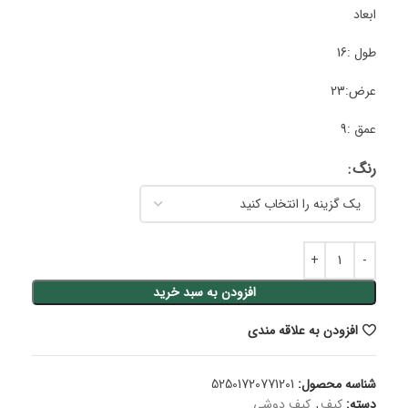
ابعاد
طول :16
عرض:23
عمق :9
رنگ
افزودن به سبد خرید
افزودن به علاقه مندی
شناسه محصول:
52501720771201
دسته:
کیف
,
کیف دوشی