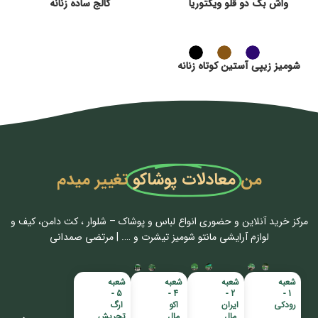
واش بگ دو قلو ویکتوریا
کالج ساده زنانه
شومیز زیپی آستین کوتاه زنانه
من
معادلات پوشاکو
تغییر میدم
مرکز خرید آنلاین و حضوری انواع لباس‌ و پوشاک – شلوار ، کت دامن، کیف و
لوازم آرایشی مانتو شومیز تیشرت و …. | مرتضی صمدانی
شعبه
شعبه
شعبه
شعبه
5 -
4 -
2 -
1 -
رودکی
ایران
اکو
ارگ
مال
مال
تجریش