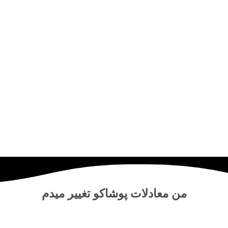
من
معادلات پوشاکو
تغییر میدم
مرکز خرید آنلاین و حضوری انواع لباس‌ و پوشاک – شلوار ، کت دامن،