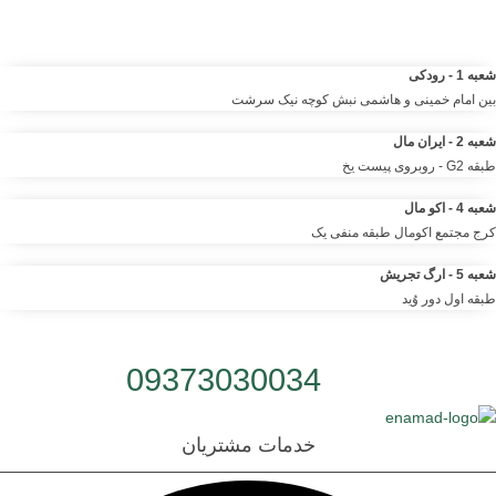
کیف و لوازم آرایشی مانتو شومیز تیشرت و …. | مرتضی صمدانی
شعبه 1 - رودکی
بین امام خمینی و هاشمی نبش کوچه نیک سرشت
شعبه 2 - ایران مال
طبقه G2 - روبروی پیست یخ
شعبه 4 - اکو مال
کرج مجتمع اکومال طبقه منفی یک
شعبه 5 - ارگ تجریش
طبقه اول دور وُید
شماره تلفن:
09373030034
خدمات مشتریان