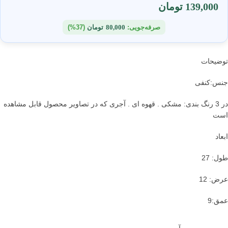
139,000
تومان
صرفه‌جویی:
80,000
تومان
(37%)
توضیحات
جنس:کنفی
در 3 رنگ بندی: مشکی . قهوه ای . آجری که در تصاویر محصول قابل مشاهده
است
ابعاد
طول: 27
عرض: 12
عمق:9