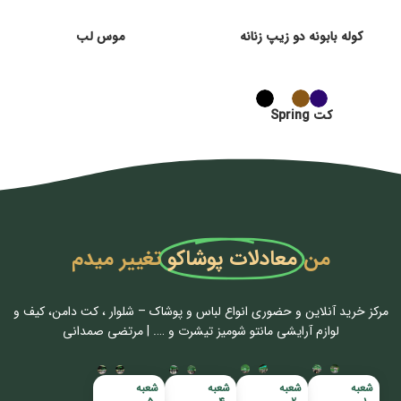
کوله بابونه دو زیپ زنانه
موس لب
کت Spring
من
معادلات پوشاکو
تغییر میدم
مرکز خرید آنلاین و حضوری انواع لباس‌ و پوشاک – شلوار ، کت دامن، کیف و
لوازم آرایشی مانتو شومیز تیشرت و …. | مرتضی صمدانی
شعبه
شعبه
شعبه
شعبه