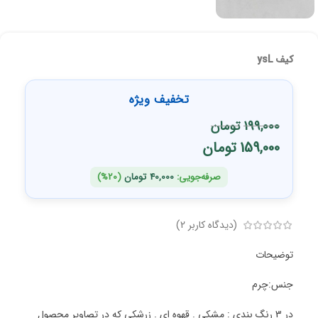
کیف ysL
تخفیف ویژه
199,000
تومان
159,000
تومان
صرفه‌جویی:
40,000
تومان
(20%)
(دیدگاه کاربر
2
)
توضیحات
جنس:چرم
در 3 رنگ بندی : مشکی . قهوه ای . زرشکی که در تصاویر محصول