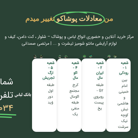
من
معادلات پوشاکو
تغییر میدم
مرکز خرید آنلاین و حضوری انواع لباس‌ و پوشاک – شلوار ، کت دامن، کیف و
لوازم آرایشی مانتو شومیز تیشرت و …. | مرتضی صمدانی
شعبه
شعبه
شعبه
شعبه
5 -
4 -
2 -
1 -
رودکی
ایران
اکو
ارگ
مال
مال
تجریش
شمار
بین
طبقه
کرج
طبقه
امام
G2 -
مجتمع
اول
تلفن
خمینی
روبروی
اکومال
دور
و
پیست
طبقه
وُید
هاشمی
034
یخ
منفی
نبش
یک
کوچه
نیک
سرشت