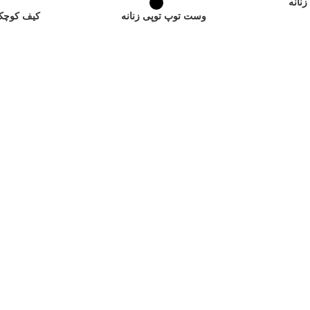
وست توپ توپی زنانه
کیف کوچک miu کد 1855 ز