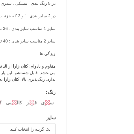
در 5 رنگ بندی : مشکی . سدری . قرمز . کرم . کالباسی . که در تصاویر محصول قابل مشاهده است
در 2 سایز بندی: 1 و 2 که جزئیات کامل آن درراهنمای سایز بندی قید شده است
سایز 1 مناسب سایز بندی : 36 تا 38
سایز 2 مناسب سایز بندی : 40 تا 42
ویژگی ها
مقاوم و بادوام:
کتان زارا
از الیا
می‌بخشد. قابل شستشو: این پار
ندارد. رنگ‌پذیری بالا:
کتان زارا
به 
رنگ
✕
✕
✕
✕
سدری
قرمز
کالباسی
ک
سایز