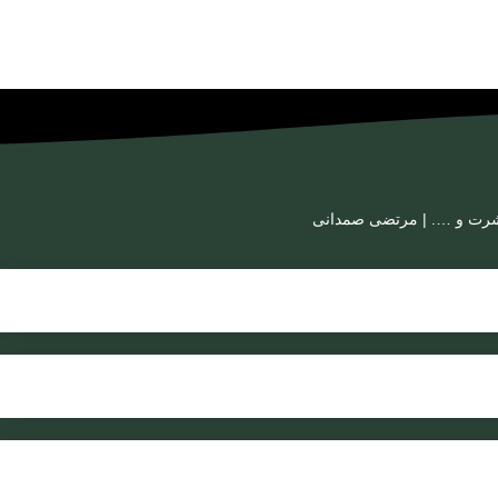
تیشرت و …. | مرتضی صمدانی