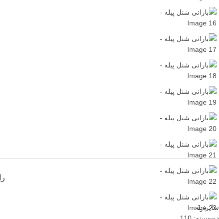
را
سایز: 1
دورسینه: 110