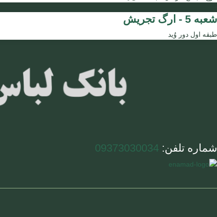
شعبه 5 - ارگ تجریش
طبقه اول دور وُید
شماره تلفن:
09373030034