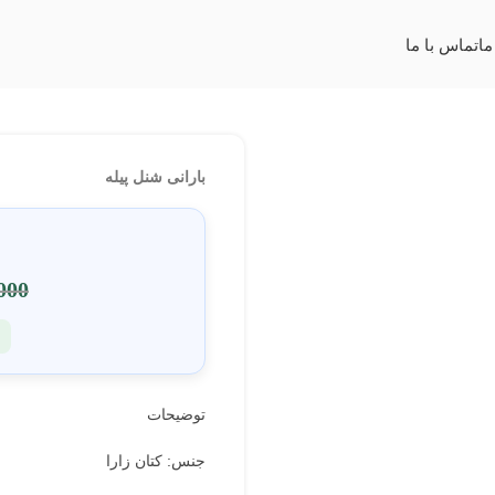
0
ما
تماس با ما
بارانی شنل پیله
000
توضیحات
جنس: کتان زارا