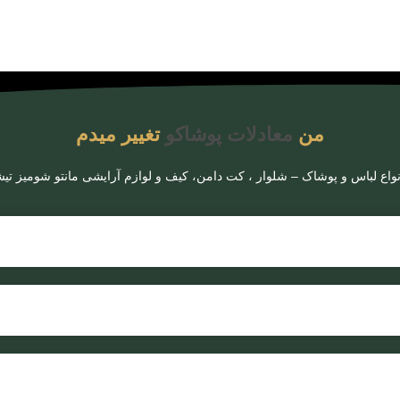
من
معادلات پوشاکو
تغییر میدم
نواع لباس‌ و پوشاک – شلوار ، کت دامن، کیف و لوازم آرایشی مانتو شومیز 