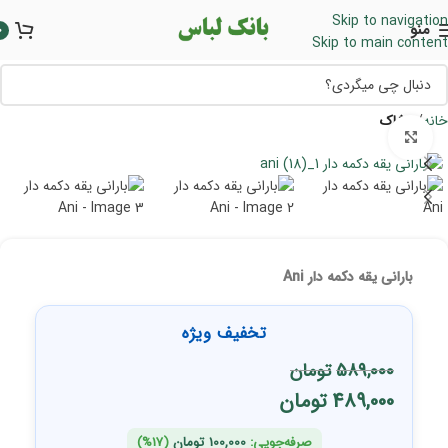
Skip to navigation
منو
0
Skip to main content
خانه
پوشاک
برای بزرگنمایی کلیک کنید
بارانی یقه دکمه دار Ani
تخفیف ویژه
589,000
تومان
489,000
تومان
صرفه‌جویی:
100,000
تومان
(17%)