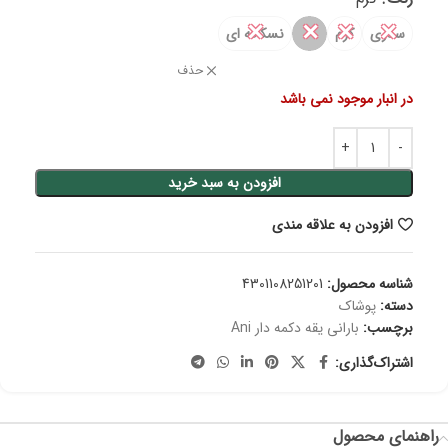
✕
✕
✕
✕
سدری
کرم
نسکافه ای
حذف
در انبار موجود نمی باشد
افزودن به سبد خرید
افزودن به علاقه مندی
شناسه محصول:
4301108251201
دسته:
پوشاک
برچسب:
بارانی یقه دکمه دار Ani
اشتراک‌گذاری:
راهنمای محصول