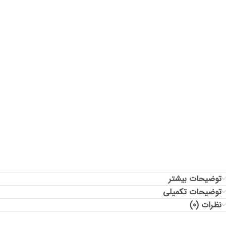
سایز: فری
دورسینه: 140
قد آستین: 70
دور حلقه آستین: 72
قد جلوی لباس: 66
قد پشت لباس: 71
توضیحات بیشتر
توضیحات تکمیلی
نظرات (0)