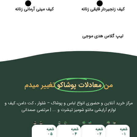
کیف زنجیردار قایقی زنانه
کیف مینی آرمانی زنانه
لیپ گلاس هدی موجی
من
معادلات پوشاکو
تغییر میدم
مرکز خرید آنلاین و حضوری انواع لباس‌ و پوشاک – شلوار ، کت دامن، کیف و
لوازم آرایشی مانتو شومیز تیشرت و …. | مرتضی صمدانی
شعبه
شعبه
شعبه
شعبه
5 -
4 -
2 -
1 -