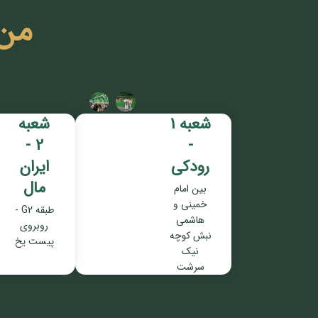
من
شعبه 1
شعبه
2 -
-
رودکی
ایران
مال
بین امام
خمینی و
طبقه G2 -
هاشمی
روبروی
نبش کوچه
پیست یخ
نیک
سرشت