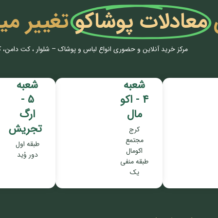
معادلات پوشاکو
تغییر می
مرکز خرید آنلاین و حضوری انواع لباس‌ و پوشاک – شلوار ، کت دامن، 
شعبه
شعبه
4 - اکو
5 -
مال
ارگ
تجریش
کرج
مجتمع
طبقه اول
اکومال
دور وُید
طبقه منفی
یک