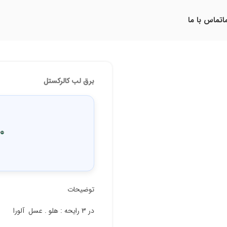
ا
تماس با ما
برق لب کالرکستل
0
توضیحات
در 3 رایحه : هلو . عسل آلورا