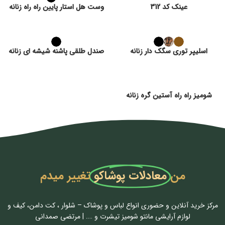
عینک کد 312
وست هل استار پایین راه راه زنانه
اسلیپر توری سگک دار زنانه
صندل طلقی پاشنه شیشه ای زنانه
شومیز راه راه آستین گره زنانه
من
معادلات پوشاکو
تغییر میدم
مرکز خرید آنلاین و حضوری انواع لباس‌ و پوشاک – شلوار ، کت دامن، کیف و
لوازم آرایشی مانتو شومیز تیشرت و …. | مرتضی صمدانی