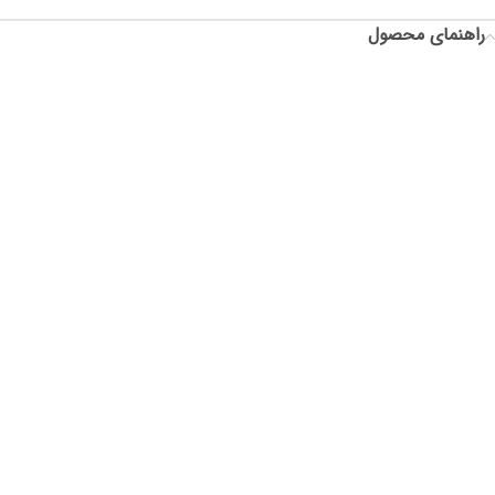
راهنمای محصول
سایز: فری سایز
دورسینه: 136
قد آستین: 67
دور حلقه آستین: 44
قد جلوی لباس: 70
قد پشت لباس: 70
دور کمر در حالت عادی: -
دور کمر در حالت کش: -
دور باسن: -
فاق شلوار: -