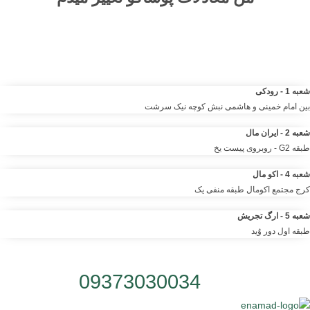
مرکز خرید آنلاین و حضوری انواع لباس‌ و پوشاک – شلوار ، کت دامن،
کیف و لوازم آرایشی مانتو شومیز تیشرت و …. | مرتضی صمدانی
شعبه 1 - رودکی
بین امام خمینی و هاشمی نبش کوچه نیک سرشت
شعبه 2 - ایران مال
طبقه G2 - روبروی پیست یخ
شعبه 4 - اکو مال
کرج مجتمع اکومال طبقه منفی یک
شعبه 5 - ارگ تجریش
طبقه اول دور وُید
شماره تلفن:
09373030034