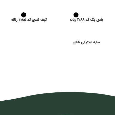
بادی بگ کد 2088 زنانه
کیف فندی کد 2085 زنانه
سایه استیکی شادو