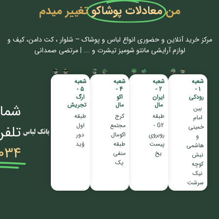
من
معادلات پوشاکو
تغییر میدم
مرکز خرید آنلاین و حضوری انواع لباس‌ و پوشاک – شلوار ، کت دامن، کیف و
لوازم آرایشی مانتو شومیز تیشرت و …. | مرتضی صمدانی
شعبه
شعبه
شعبه
شعبه
5 -
4 -
2 -
1 -
رودکی
ایران
اکو
ارگ
مال
مال
تجریش
شمار
بین
طبقه
کرج
طبقه
امام
G2 -
مجتمع
اول
تلفن
خمینی
روبروی
اکومال
دور
و
پیست
طبقه
وُید
هاشمی
034
یخ
منفی
نبش
یک
کوچه
نیک
سرشت