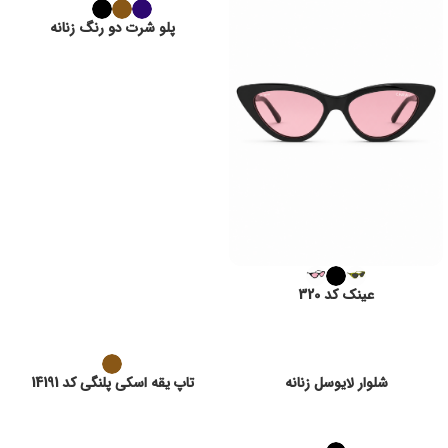
پلو شرت دو رنگ زنانه
عینک کد 320
شلوار لایوسل زنانه
تاپ یقه اسکی پلنگی کد 14191