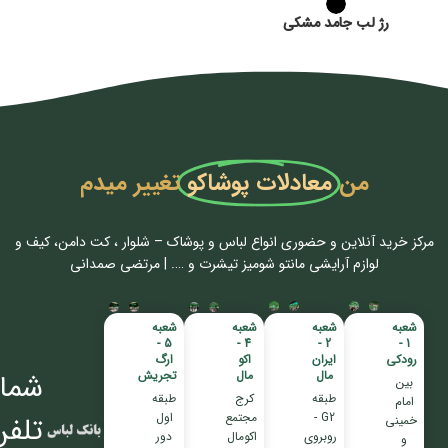
رژ لب جامد مشکی
من
معادلات پوشاکو
تغییر میدم
مرکز خرید آنلاین و حضوری انواع لباس‌ و پوشاک – شلوار ، کت دامن، کیف و
لوازم آرایشی مانتو شومیز تیشرت و …. | مرتضی صمدانی
شعبه
شعبه
شعبه
شعبه
5 -
4 -
2 -
1 -
رودکی
ایران
اکو
ارگ
مال
مال
تجریش
شمار
بین
طبقه
کرج
طبقه
امام
G2 -
مجتمع
اول
تلفن
خمینی
روبروی
اکومال
دور
و